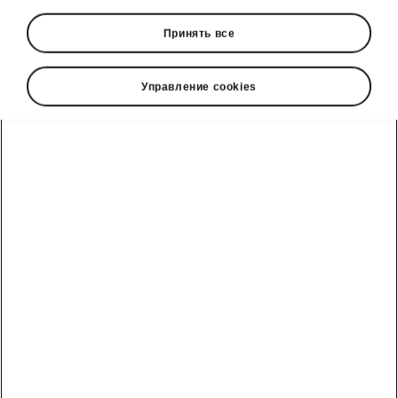
Принять все
Language
Управление cookies
Show
Škoda cправочный телефон
Отдел продаж: +992 93 550 66 00 | Сервис: +992 93
550 66 00
Электронная почта