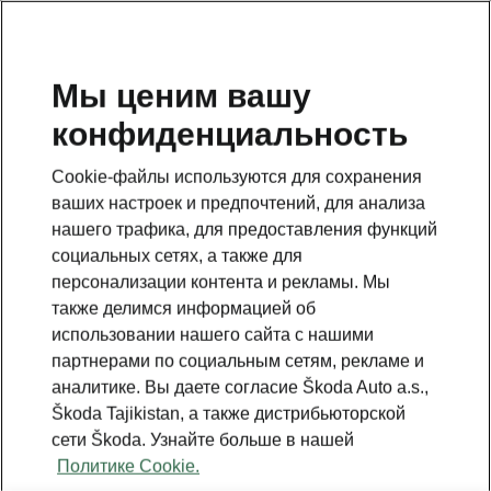
RU
Мы ценим вашу
конфиденциальность
BACK TO MODELS
Cookie-файлы используются для сохранения
ваших настроек и предпочтений, для анализа
Citigoᵉ iV - Manuals
нашего трафика, для предоставления функций
социальных сетях, а также для
персонализации контента и рекламы. Мы
Search parameters
также делимся информацией об
использовании нашего сайта с нашими
Production period
партнерами по социальным сетям, рекламе и
2021/6
аналитике. Вы даете согласие Škoda Auto a.s.,
Škoda Tajikistan, а также дистрибьюторской
сети Škoda. Узнайте больше в нашей
Политике Cookie.
Market