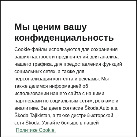
RU
Мы ценим вашу
конфиденциальность
BACK TO MODELS
Cookie-файлы используются для сохранения
ваших настроек и предпочтений, для анализа
Elroq - Manuals
нашего трафика, для предоставления функций
социальных сетях, а также для
персонализации контента и рекламы. Мы
Search parameters
также делимся информацией об
использовании нашего сайта с нашими
To display the correct version of owner's
партнерами по социальным сетям, рекламе и
manual for your vehicle, we recommend
аналитике. Вы даете согласие Škoda Auto a.s.,
to use search function via the VIN code.
Škoda Tajikistan, а также дистрибьюторской
сети Škoda. Узнайте больше в нашей
Production period
Политике Cookie.
2026/5