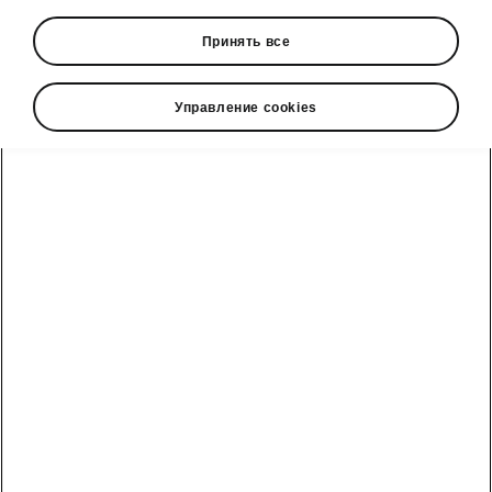
Принять все
Market
Other
Управление cookies
Language
Show
Škoda cправочный телефон
Отдел продаж: +992 93 550 66 00 | Сервис: +992 93