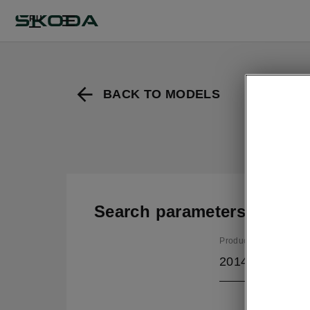
RU
BACK TO MODELS
Search parameters
Production period
2014/11