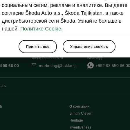
социальным сетям, рекламе и аналитике. Вы даете
Show
согласие Škoda Auto a.s., Škoda Tajikistan, а также
дистрибьюторской сети Škoda. Узнайте больше в
нашей
Политике Cookie.
Принять все
Управление cookies
Электронная почта
WhatsApp
 550 66 00
marketing@hakko.tj
+992 93 550 66 0
СТЬ
b
О компании
Simply Clever
Heritage
Inventiveness