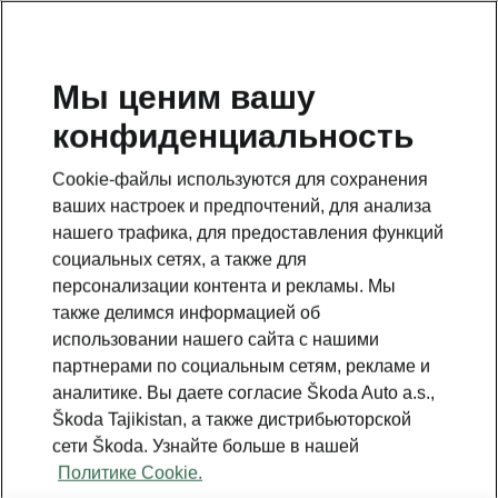
RU
Мы ценим вашу
конфиденциальность
BACK TO MODELS
Cookie-файлы используются для сохранения
ваших настроек и предпочтений, для анализа
Fabia III - Manuals
нашего трафика, для предоставления функций
социальных сетях, а также для
персонализации контента и рекламы. Мы
Search parameters
также делимся информацией об
использовании нашего сайта с нашими
Production period
партнерами по социальным сетям, рекламе и
2022/6
аналитике. Вы даете согласие Škoda Auto a.s.,
Škoda Tajikistan, а также дистрибьюторской
сети Škoda. Узнайте больше в нашей
Политике Cookie.
Market