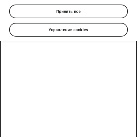
Принять все
Language
Управление cookies
Show
Škoda cправочный телефон
Отдел продаж: +992 93 550 66 00 | Сервис: +992 93
550 66 00
Электронная почта