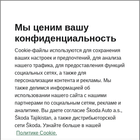
RU
Мы ценим вашу
конфиденциальность
BACK TO MODELS
Cookie-файлы используются для сохранения
ваших настроек и предпочтений, для анализа
Kodiaq iV - Manuals
нашего трафика, для предоставления функций
социальных сетях, а также для
персонализации контента и рекламы. Мы
Search parameters
также делимся информацией об
использовании нашего сайта с нашими
Production period
партнерами по социальным сетям, рекламе и
2026/8
аналитике. Вы даете согласие Škoda Auto a.s.,
Škoda Tajikistan, а также дистрибьюторской
сети Škoda. Узнайте больше в нашей
Market
Политике Cookie.
Other