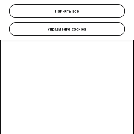
Принять все
Language
Управление cookies
Show
Škoda cправочный телефон
Отдел продаж: +992 93 550 66 00 | Сервис: +992 93
550 66 00
Электронная почта