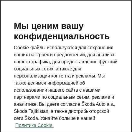
RU
Мы ценим вашу
конфиденциальность
BACK TO MODELS
Cookie-файлы используются для сохранения
ваших настроек и предпочтений, для анализа
Kushaq - Manuals
нашего трафика, для предоставления функций
социальных сетях, а также для
персонализации контента и рекламы. Мы
Search parameters
также делимся информацией об
использовании нашего сайта с нашими
Production period
партнерами по социальным сетям, рекламе и
2026/2
аналитике. Вы даете согласие Škoda Auto a.s.,
Škoda Tajikistan, а также дистрибьюторской
сети Škoda. Узнайте больше в нашей
Политике Cookie.
Market