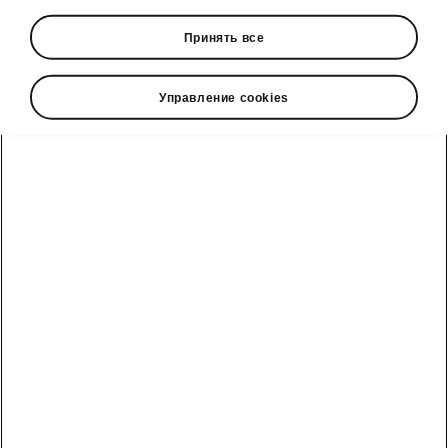
Принять все
Language
Управление cookies
Show
Škoda cправочный телефон
Отдел продаж: +992 93 550 66 00 | Сервис: +992 93
550 66 00
Электронная почта