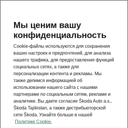
RU
Мы ценим вашу
конфиденциальность
BACK TO MODELS
Cookie-файлы используются для сохранения
ваших настроек и предпочтений, для анализа
Octavia Tour I - Manuals
нашего трафика, для предоставления функций
социальных сетях, а также для
персонализации контента и рекламы. Мы
Search parameters
также делимся информацией об
использовании нашего сайта с нашими
Production period
партнерами по социальным сетям, рекламе и
2010/5
аналитике. Вы даете согласие Škoda Auto a.s.,
Škoda Tajikistan, а также дистрибьюторской
сети Škoda. Узнайте больше в нашей
Политике Cookie.
Language