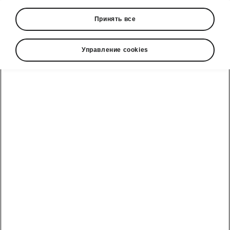
Принять все
Show
Управление cookies
Škoda cправочный телефон
Отдел продаж: +992 93 550 66 00 | Сервис: +992 93
550 66 00
Электронная почта
marketing@hakko.tj
WhatsApp
+992 93 550 66 00