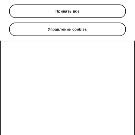
Принять все
Language
Управление cookies
Show
Škoda cправочный телефон
Отдел продаж: +992 93 550 66 00 | Сервис: +992 93
550 66 00
Электронная почта