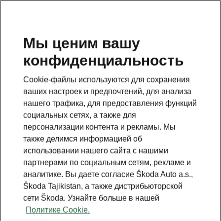
RU
Мы ценим вашу
конфиденциальность
BACK TO MODELS
Cookie-файлы используются для сохранения
ваших настроек и предпочтений, для анализа
Superb III - Manuals
нашего трафика, для предоставления функций
социальных сетях, а также для
персонализации контента и рекламы. Мы
Search parameters
также делимся информацией об
использовании нашего сайта с нашими
Production period
партнерами по социальным сетям, рекламе и
2023/6
аналитике. Вы даете согласие Škoda Auto a.s.,
Škoda Tajikistan, а также дистрибьюторской
сети Škoda. Узнайте больше в нашей
Политике Cookie.
Market