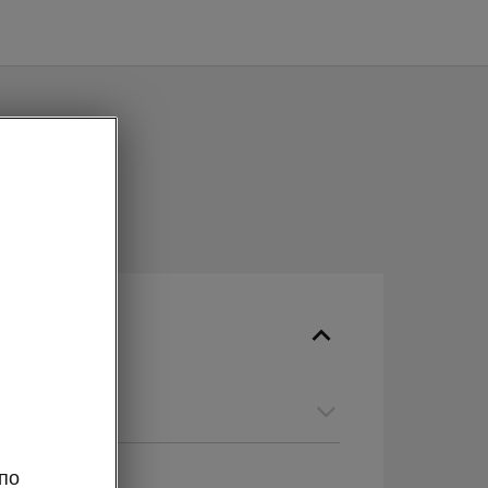
guage
по