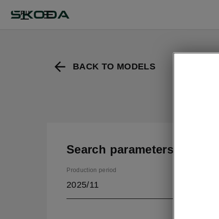
RU
BACK TO MODELS
Search parameters
Production period
2025/11