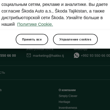
социальным сетям, рекламе и аналитике. Вы даете
Show
согласие Škoda Auto a.s., Škoda Tajikistan, а также
дистрибьюторской сети Škoda. Узнайте больше в
нашей
Политике Cookie.
Принять все
Управление cookies
Электронная почта
WhatsApp
 550 66 00
marketing@hakko.tj
+992 93 550 66 0
СТЬ
b
О компании
Simply Clever
Heritage
Inventiveness