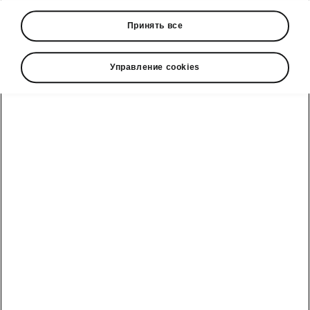
marketing@hakko.tj
Принять все
WhatsApp
+992 93 550 66 00
Управление cookies
Telegram
+992 93 550 66 00
Смотрите также
РУКОВОДСТВА ПО ЭКСПЛУАТАЦИИ
ДОСТУПНОСТЬ