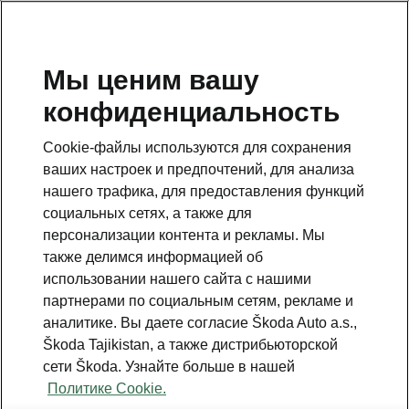
RU
Мы ценим вашу
конфиденциальность
This page is a supplementary page of the opening page.
Click the button to get back.
Cookie-файлы используются для сохранения
ваших настроек и предпочтений, для анализа
Get back to the opening page.
нашего трафика, для предоставления функций
социальных сетях, а также для
персонализации контента и рекламы. Мы
также делимся информацией об
использовании нашего сайта с нашими
партнерами по социальным сетям, рекламе и
Škoda cправочный телефон
аналитике. Вы даете согласие Škoda Auto a.s.,
Отдел продаж: +992 93 550 66 00 | Сервис: +992 93
Škoda Tajikistan, а также дистрибьюторской
550 66 00
сети Škoda. Узнайте больше в нашей
Политике Cookie.
Электронная почта