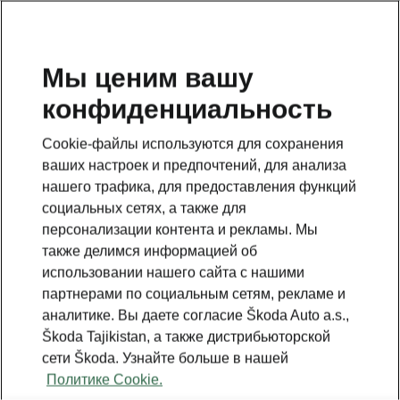
RU
Мы ценим вашу
конфиденциальность
This page is a supplementary page of the opening page.
Click the button to get back.
Cookie-файлы используются для сохранения
ваших настроек и предпочтений, для анализа
Get back to the opening page.
нашего трафика, для предоставления функций
социальных сетях, а также для
персонализации контента и рекламы. Мы
также делимся информацией об
использовании нашего сайта с нашими
партнерами по социальным сетям, рекламе и
аналитике. Вы даете согласие Škoda Auto a.s.,
Škoda Tajikistan, а также дистрибьюторской
сети Škoda. Узнайте больше в нашей
Политике Cookie.