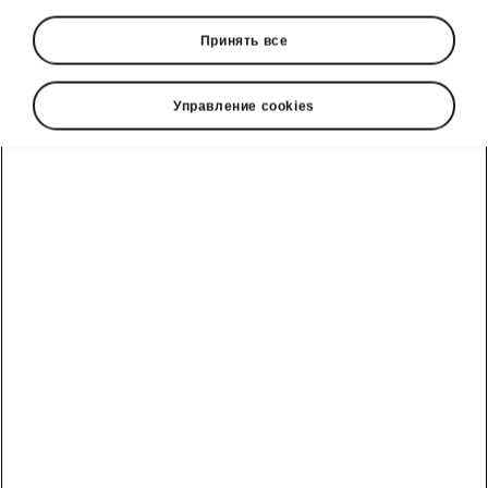
Принять все
Управление cookies
Škoda Scala flexible boot
Cargo elements
In typical Škoda style, the Škoda Scala’s boot
also offers hugely practical features.
Items can
be secured
in the boot using cargo fasteners.
Just slide your boxes and shopping bags, for