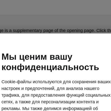
ge is a supplementary page of the opening page. Click th
to get back.
Мы ценим вашу
Get back to the opening page.
конфиденциальность
Cookie-файлы используются для сохранения ваших
настроек и предпочтений, для анализа нашего
трафика, для предоставления функций социальных
сетях, а также для персонализации контента и
Škoda Superb c
рекламы. Мы также делимся информацией об