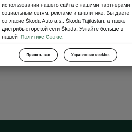
Display
использовании нашего сайта с нашими партнерами 
социальным сетям, рекламе и аналитике. Вы даете
If your infotai
согласие Škoda Auto a.s., Škoda Tajikistan, а также
dusty, now you
дистрибьюторской сети Škoda. Узнайте больше в
convenient dis
нашей
Политике Cookie.
the Jumbo Box 
Принять все
Управление cookies