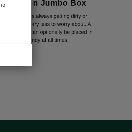
 cleaner in Jumbo Box
по
nment display is always getting dirty or
 have one worry less to worry about. A
play cleaner can optionally be placed in
to keep it handy at all times.