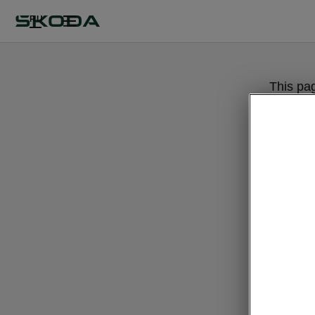
RU
This pa