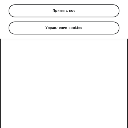
Принять все
Управление cookies
Škoda Superb design
Enchanting beauty
The Škoda Superb has been given a beautiful
design with sleek but pronounced and clearly
defined lines, as well as new LED Matrix beam
headlights with the traditional crystalline design