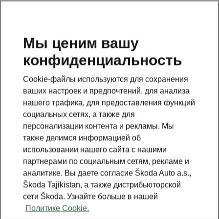
RU
Мы ценим вашу
конфиденциальность
This page is a supplementary page of the opening page.
Click the button to get back.
Cookie-файлы используются для сохранения
ваших настроек и предпочтений, для анализа
Get back to the opening page.
нашего трафика, для предоставления функций
социальных сетях, а также для
персонализации контента и рекламы. Мы
также делимся информацией об
использовании нашего сайта с нашими
партнерами по социальным сетям, рекламе и
аналитике. Вы даете согласие Škoda Auto a.s.,
Škoda Tajikistan, а также дистрибьюторской
сети Škoda. Узнайте больше в нашей
Политике Cookie.