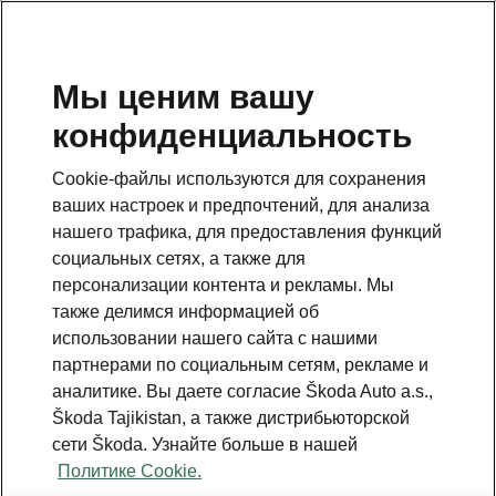
RU
Мы ценим вашу
конфиденциальность
This page is a supplementary page of the opening page.
Click the button to get back.
Cookie-файлы используются для сохранения
ваших настроек и предпочтений, для анализа
Get back to the opening page.
нашего трафика, для предоставления функций
социальных сетях, а также для
персонализации контента и рекламы. Мы
также делимся информацией об
использовании нашего сайта с нашими
партнерами по социальным сетям, рекламе и
аналитике. Вы даете согласие Škoda Auto a.s.,
Škoda Tajikistan, а также дистрибьюторской
сети Škoda. Узнайте больше в нашей
Политике Cookie.