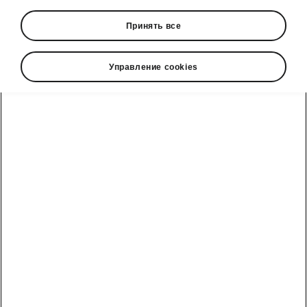
Принять все
Управление cookies
Škoda Superb easy parking
Intelligent Park Assist
Intelligent Park Assist helps the driver to park
the vehicle in a line of
parallel-parked
or a row
of
perpendicular-parked
vehicles, and also to
exit from such parking spots
. The system