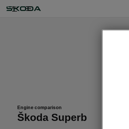
RU
This pa
Engine comparison
Škoda Superb