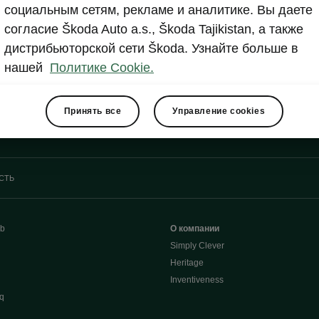
социальным сетям, рекламе и аналитике. Вы даете
iendly as possible.
согласие Škoda Auto a.s., Škoda Tajikistan, а также
дистрибьюторской сети Škoda. Узнайте больше в
нашей
Политике Cookie.
Электронная почта
WhatsApp
Принять все
Управление cookies
 550 66 00
marketing@hakko.tj
+992 93 550 66 0
СТЬ
b
О компании
Simply Clever
Heritage
Inventiveness
q