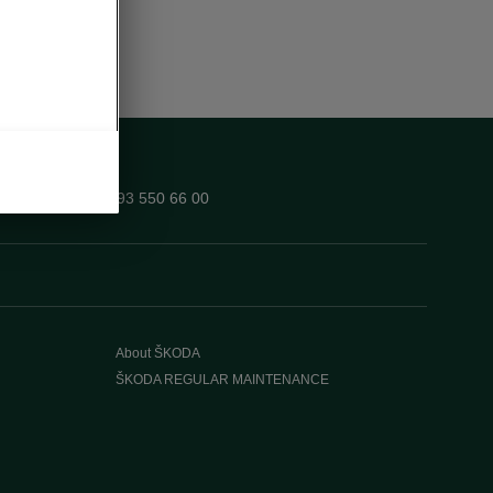
Telegram
0
+992 93 550 66 00
About ŠKODA
ŠKODA REGULAR MAINTENANCE