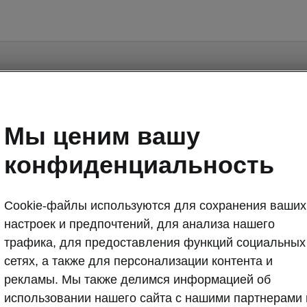
ge is a supplementary page of the opening page. Click th
to get back.
Мы ценим вашу
Get back to the opening page.
конфиденциальность
Cookie-файлы используются для сохранения ваших
настроек и предпочтений, для анализа нашего
трафика, для предоставления функций социальных
сетях, а также для персонализации контента и
рекламы. Мы также делимся информацией об
использовании нашего сайта с нашими партнерами 