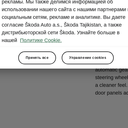
Beauty i
рекламы. Мы также делимся информацией об
использовании нашего сайта с нашими партнерами 
The driver’s s
социальным сетям, рекламе и аналитике. Вы даете
steering whee
согласие Škoda Auto a.s., Škoda Tajikistan, а также
Škoda logo in 
дистрибьюторской сети Škoda. Узнайте больше в
elements in a
нашей
Политике Cookie.
infotainment 
protrudes from
Принять все
Управление cookies
it is always at
automatic gear
steering whee
a cleaner feel
door panels add