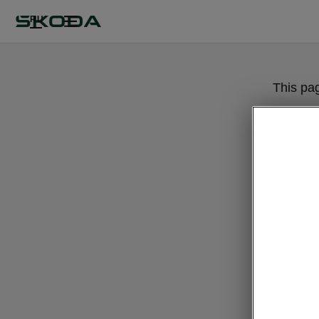
RU
This pa