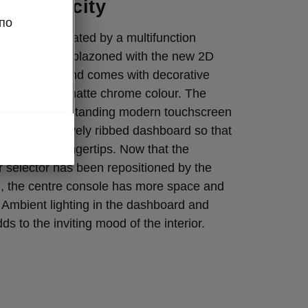
n simplicity
по
pace is dominated by a multifunction
l, which is emblazoned with the new 2D
the middle, and comes with decorative
 unique dark matte chrome colour. The
system’s free-standing modern touchscreen
 the decoratively ribbed dashboard so that
 the driver’s fingertips. Now that the
 selector has been repositioned by the
l, the centre console has more space and
. Ambient lighting in the dashboard and
s to the inviting mood of the interior.