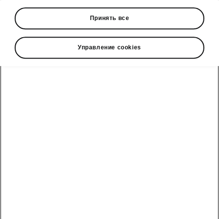
Download in PDF
Принять все
Развернуть все
Управление cookies
Škoda cправочный телефон
Отдел продаж: +992 93 550 66 00 | Сервис: +992 93
550 66 00
Электронная почта
marketing@hakko.tj
WhatsApp
+992 93 550 66 00
Telegram
+992 93 550 66 00