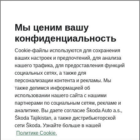
RU
Мы ценим вашу
конфиденциальность
This page is a supplementary page of the opening page.
Click the button to get back.
Cookie-файлы используются для сохранения
ваших настроек и предпочтений, для анализа
Get back to the opening page.
нашего трафика, для предоставления функций
социальных сетях, а также для
персонализации контента и рекламы. Мы
также делимся информацией об
использовании нашего сайта с нашими
Best value for money
партнерами по социальным сетям, рекламе и
Superb price list
аналитике. Вы даете согласие Škoda Auto a.s.,
Škoda Tajikistan, а также дистрибьюторской
Все двигатели
сети Škoda. Узнайте больше в нашей
Политике Cookie.