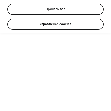
• Tablet holder in the rear armrest or on the
Принять все
back of the front seat
• Double-sided boot liner
• 3rd key
Управление cookies
• Umbrella in the passenger door
• Media holder
• Textile floor mats
• Storage box for rear passengers
Škoda cправочный телефон
Отдел продаж: +992 93 550 66 00 | Сервис: +992 93
550 66 00
Электронная почта