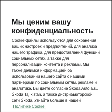
RU
Мы ценим вашу
конфиденциальность
This page is a supplementary page of the opening page.
Click the button to get back.
Cookie-файлы используются для сохранения
ваших настроек и предпочтений, для анализа
Get back to the opening page.
нашего трафика, для предоставления функций
социальных сетях, а также для
персонализации контента и рекламы. Мы
также делимся информацией об
использовании нашего сайта с нашими
партнерами по социальным сетям, рекламе и
аналитике. Вы даете согласие Škoda Auto a.s.,
Škoda Tajikistan, а также дистрибьюторской
сети Škoda. Узнайте больше в нашей
Family
Политике Cookie.