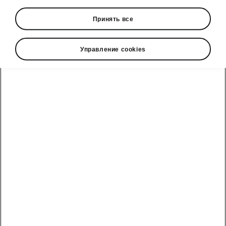
• Dynamic Chassis Control Plus (DCC Plus)
Принять все
• Progressive steering
• Driving Mode Select
Управление cookies
Škoda cправочный телефон
Отдел продаж: +992 93 550 66 00 | Сервис: +992 93
550 66 00
Электронная почта
marketing@hakko.tj
WhatsApp
+992 93 550 66 00