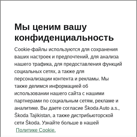
RU
Мы ценим вашу
конфиденциальность
This page is a supplementary page of the opening page.
Click the button to get back.
Cookie-файлы используются для сохранения
ваших настроек и предпочтений, для анализа
Get back to the opening page.
нашего трафика, для предоставления функций
социальных сетях, а также для
персонализации контента и рекламы. Мы
также делимся информацией об
использовании нашего сайта с нашими
партнерами по социальным сетям, рекламе и
аналитике. Вы даете согласие Škoda Auto a.s.,
Škoda Tajikistan, а также дистрибьюторской
сети Škoda. Узнайте больше в нашей
Drive Plus
Политике Cookie.