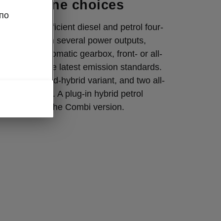
 of engine choices
по
rb offers efficient diesel and petrol four-
es available in several power outputs,
o a DSG automatic gearbox, front- or all-
nd meeting the latest emission standards.
engines, a mild-hybrid variant, and two all-
are available. A plug-in hybrid petrol
 available for the Combi version.