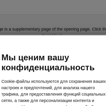
ge is a supplementary page of the opening page. Click th
to get back.
Get back to the opening page.
Мы ценим вашу
конфиденциальность
Cookie-файлы используются для сохранения ваших
настроек и предпочтений, для анализа нашего
трафика, для предоставления функций социальных
Škoda Superb
сетях, а также для персонализации контента и