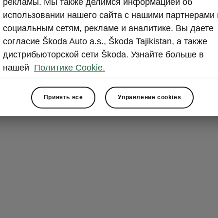
рекламы. Мы также делимся информацией об
A wealth
использовании нашего сайта с нашими партнерами 
The Škoda Supe
социальным сетям, рекламе и аналитике. Вы даете
cylinder engin
согласие Škoda Auto a.s., Škoda Tajikistan, а также
always mated t
дистрибьюторской сети Škoda. Узнайте больше в
wheel drive, a
нашей
Политике Cookie.
Two all-petrol 
diesel engines 
Принять все
Управление cookies
engine is also