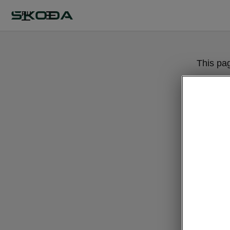
RU
This pa