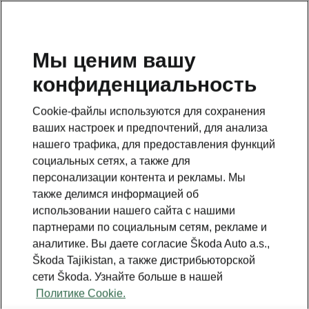
RU
Мы ценим вашу
конфиденциальность
This page is a supplementary page of the opening page.
Click the button to get back.
Cookie-файлы используются для сохранения
ваших настроек и предпочтений, для анализа
Get back to the opening page.
нашего трафика, для предоставления функций
социальных сетях, а также для
персонализации контента и рекламы. Мы
также делимся информацией об
использовании нашего сайта с нашими
партнерами по социальным сетям, рекламе и
аналитике. Вы даете согласие Škoda Auto a.s.,
Škoda Tajikistan, а также дистрибьюторской
сети Škoda. Узнайте больше в нашей
Политике Cookie.