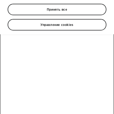
Принять все
Управление cookies
ŠKODA KODIAQ Easy Parking
TRAILER ASSIST
Want to buy a new caravan, but reversing it is
the stuff of nightmares? The Trailer Assist takes
control when you reverse slowly with a
caravan. All you have to do is decide where to