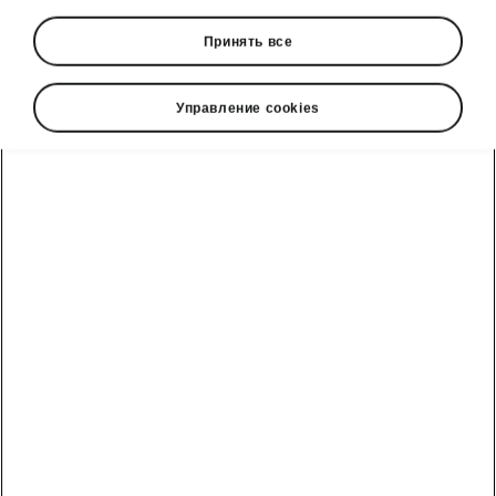
Принять все
Управление cookies
ŠKODA KODIAQ Clever Inside
ELECTRONIC CHILD LOCK
Using the mechanical rear-door child lock
requires foresight when you’re sometimes in
the car with children, other times with adults.
You can activate and deactivate the rear-door