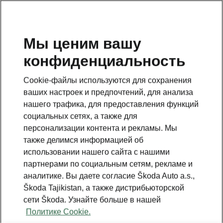
RU
Мы ценим вашу
конфиденциальность
This page is a supplementary page of the opening page.
Click the button to get back.
Cookie-файлы используются для сохранения
ваших настроек и предпочтений, для анализа
Get back to the opening page.
нашего трафика, для предоставления функций
социальных сетях, а также для
персонализации контента и рекламы. Мы
также делимся информацией об
использовании нашего сайта с нашими
партнерами по социальным сетям, рекламе и
аналитике. Вы даете согласие Škoda Auto a.s.,
Škoda Tajikistan, а также дистрибьюторской
сети Škoda. Узнайте больше в нашей
Политике Cookie.