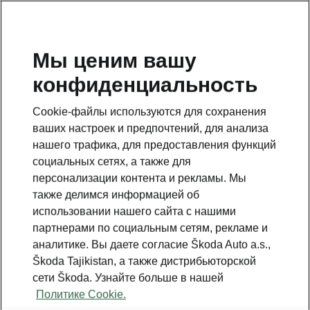
RU
Мы ценим вашу
конфиденциальность
This page is a supplementary page of the opening page.
Click the button to get back.
Cookie-файлы используются для сохранения
ваших настроек и предпочтений, для анализа
GET BACK TO THE OPENING PAGE.
нашего трафика, для предоставления функций
социальных сетях, а также для
персонализации контента и рекламы. Мы
также делимся информацией об
использовании нашего сайта с нашими
партнерами по социальным сетям, рекламе и
аналитике. Вы даете согласие Škoda Auto a.s.,
Škoda Tajikistan, а также дистрибьюторской
сети Škoda. Узнайте больше в нашей
Политике Cookie.