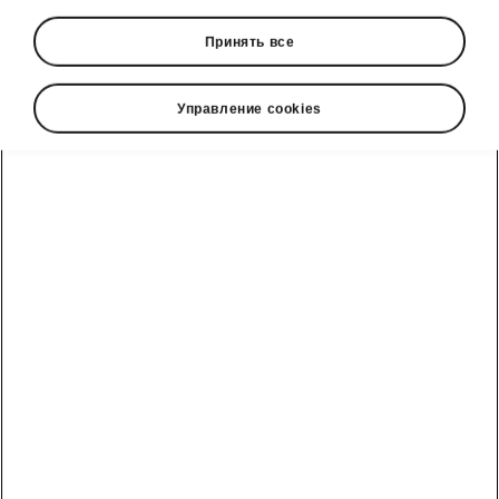
Принять все
Управление cookies
MODULAR
GROUNDBREAKER
In the mid-1920s, ŠKODA came up with the
110, which, in addition to the usual body
variants, included a special modular option. A
combined body was developed that merged the