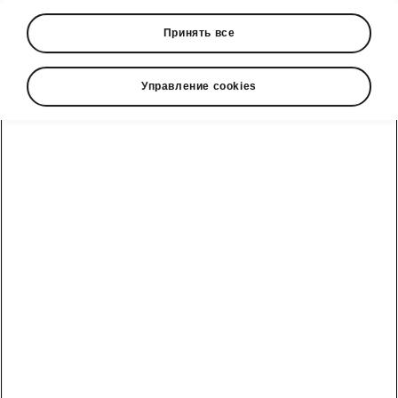
Принять все
Управление cookies
Уверенный автомобиль со спортивным духом
Request a test drive
Build your own
Škoda Karoq family