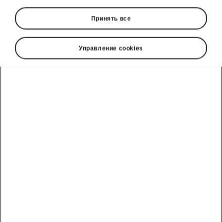
Принять все
Управление cookies
Regular Maintenance
Service Inspections
To keep your car in
great working condition
and
all warranties valid
, you need to have it
serviced regularly at a ŠKODA authorised
service partner. The car itself or the mobile app