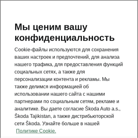
RU
Мы ценим вашу
конфиденциальность
This page is a supplementary page of the opening page.
Click the button to get back.
Cookie-файлы используются для сохранения
ваших настроек и предпочтений, для анализа
GET BACK TO THE OPENING PAGE.
нашего трафика, для предоставления функций
социальных сетях, а также для
персонализации контента и рекламы. Мы
также делимся информацией об
использовании нашего сайта с нашими
партнерами по социальным сетям, рекламе и
аналитике. Вы даете согласие Škoda Auto a.s.,
Škoda Tajikistan, а также дистрибьюторской
сети Škoda. Узнайте больше в нашей
Политике Cookie.