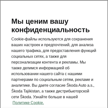
RU
Мы ценим вашу
конфиденциальность
This page is a supplementary page of the opening page.
Click the button to get back.
Cookie-файлы используются для сохранения
ваших настроек и предпочтений, для анализа
Get back to the opening page.
нашего трафика, для предоставления функций
социальных сетях, а также для
персонализации контента и рекламы. Мы
также делимся информацией об
использовании нашего сайта с нашими
партнерами по социальным сетям, рекламе и
аналитике. Вы даете согласие Škoda Auto a.s.,
Škoda Tajikistan, а также дистрибьюторской
сети Škoda. Узнайте больше в нашей
Политике Cookie.