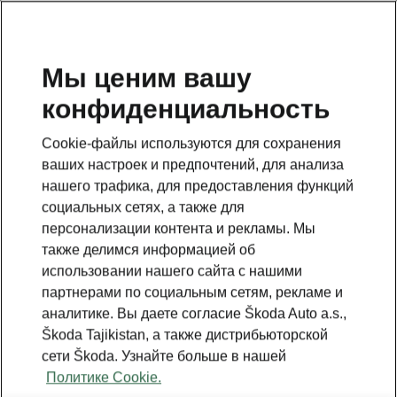
RU
Мы ценим вашу
конфиденциальность
This page is a supplementary page of the opening page.
Click the button to get back.
Cookie-файлы используются для сохранения
ваших настроек и предпочтений, для анализа
Get back to the opening page.
нашего трафика, для предоставления функций
социальных сетях, а также для
персонализации контента и рекламы. Мы
также делимся информацией об
использовании нашего сайта с нашими
партнерами по социальным сетям, рекламе и
аналитике. Вы даете согласие Škoda Auto a.s.,
Škoda Tajikistan, а также дистрибьюторской
сети Škoda. Узнайте больше в нашей
Политике Cookie.