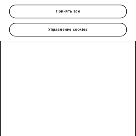
Принять все
Управление cookies
Škoda Octavia interior
A modern and cosy interior
Welcome to the new-generation cockpit
pushing the envelope in its class. The elegant,
airy interior with smooth accent lines is made of
high-quality softened materials. The minimalist