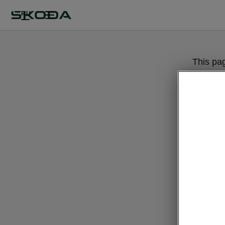
RU
This pa