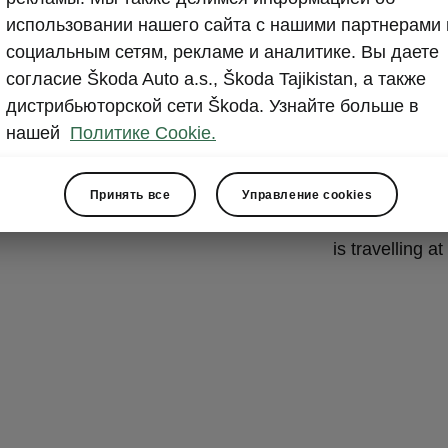
Hybrid t
использовании нашего сайта с нашими партнерами 
consump
социальным сетям, рекламе и аналитике. Вы даете
согласие Škoda Auto a.s., Škoda Tajikistan, а также
The Octavia fe
дистрибьюторской сети Škoda. Узнайте больше в
improves fuel
нашей
Политике Cookie.
The petrol eng
an electric mo
network energi
Принять все
Управление cookies
off the combus
is travelling a