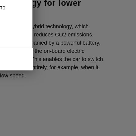
echnology for lower
по
tion
atures mild-hybrid technology, which
 efficiency and reduces CO2 emissions.
ine is accompanied by a powerful battery,
tor and part of the on-board electric
sed at 48 V. This enables the car to switch
tion engine entirely, for example, when it
t low speed.