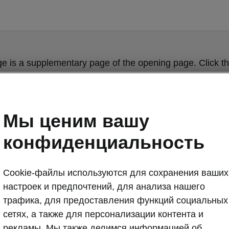
ge is a supplementary page of the opening page. Click th
to get back.
Get back to the opening page.
Мы ценим вашу
конфиденциальность
Cookie-файлы используются для сохранения ваших
настроек и предпочтений, для анализа нашего
трафика, для предоставления функций социальных
сетях, а также для персонализации контента и
Škoda Octavia
рекламы. Мы также делимся информацией об