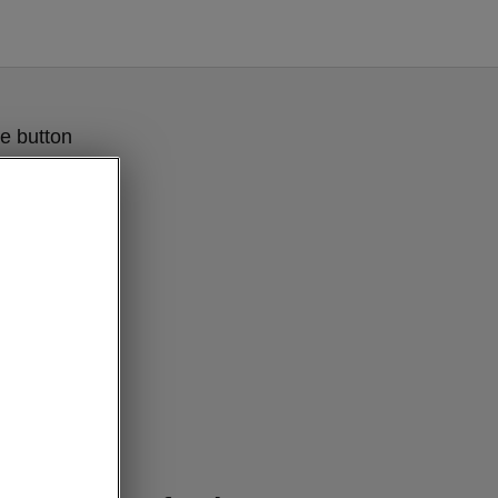
e button
 technology