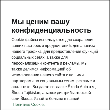
RU
Мы ценим вашу
конфиденциальность
This page is a supplementary page of the opening page.
Click the button to get back.
Cookie-файлы используются для сохранения
ваших настроек и предпочтений, для анализа
Get back to the opening page.
нашего трафика, для предоставления функций
социальных сетях, а также для
персонализации контента и рекламы. Мы
также делимся информацией об
использовании нашего сайта с нашими
партнерами по социальным сетям, рекламе и
аналитике. Вы даете согласие Škoda Auto a.s.,
Škoda Tajikistan, а также дистрибьюторской
сети Škoda. Узнайте больше в нашей
Simply Clever
Политике Cookie.