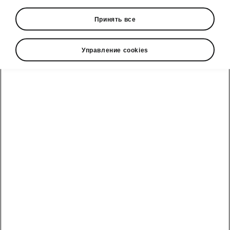
• Boot nets
Принять все
• Cargo elements
• Storage compartment package under
passenger seat
Управление cookies
Škoda cправочный телефон
Отдел продаж: +992 93 550 66 00 | Сервис: +992 93
550 66 00
Электронная почта
marketing@hakko.tj
WhatsApp
+992 93 550 66 00