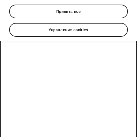
Принять все
Управление cookies
Škoda Octavia smart technology
KESSY
You
no longer need to be holding your key
in order to open and lock your car. The
advanced KESSY function
automatically
unlocks
the Octavia when you approach it with