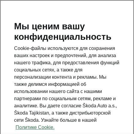
RU
Мы ценим вашу
конфиденциальность
This page is a supplementary page of the opening page.
Click the button to get back.
Cookie-файлы используются для сохранения
ваших настроек и предпочтений, для анализа
Get back to the opening page.
нашего трафика, для предоставления функций
социальных сетях, а также для
персонализации контента и рекламы. Мы
также делимся информацией об
использовании нашего сайта с нашими
партнерами по социальным сетям, рекламе и
аналитике. Вы даете согласие Škoda Auto a.s.,
Škoda Tajikistan, а также дистрибьюторской
сети Škoda. Узнайте больше в нашей
Политике Cookie.