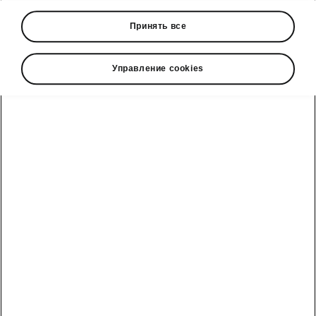
• LED Matrix beam headlights with headlamp
Принять все
washer system
• LED rear lights with animated indicators
• Top View
Управление cookies
• KESSY Advanced
• Alarm
Škoda cправочный телефон
Отдел продаж: +992 93 550 66 00 | Сервис: +992 93
550 66 00
Электронная почта
marketing@hakko.tj