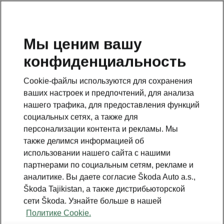
RU
Мы ценим вашу
конфиденциальность
This page is a supplementary page of the opening page.
Click the button to get back.
Cookie-файлы используются для сохранения
ваших настроек и предпочтений, для анализа
Get back to the opening page.
нашего трафика, для предоставления функций
социальных сетях, а также для
персонализации контента и рекламы. Мы
также делимся информацией об
использовании нашего сайта с нашими
партнерами по социальным сетям, рекламе и
аналитике. Вы даете согласие Škoda Auto a.s.,
Škoda Tajikistan, а также дистрибьюторской
сети Škoda. Узнайте больше в нашей
Политике Cookie.