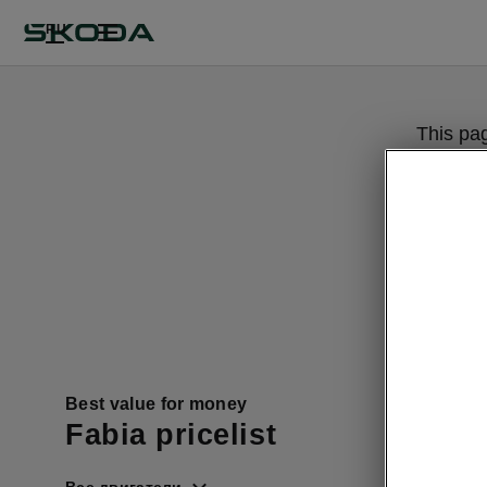
RU
This pa
Best value for money
Fabia pricelist