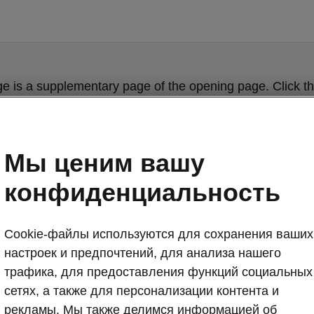
ge is a supplementary page of the opening page. Click th
to get back.
Get back to the opening page.
Мы ценим вашу
конфиденциальность
Cookie-файлы используются для сохранения ваших
настроек и предпочтений, для анализа нашего
трафика, для предоставления функций социальных
сетях, а также для персонализации контента и
рекламы. Мы также делимся информацией об