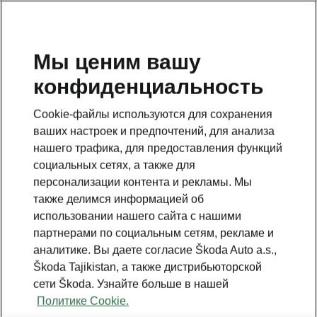
RU
Мы ценим вашу
конфиденциальность
This page is a supplementary page of the opening page.
Click the button to get back.
Cookie-файлы используются для сохранения
ваших настроек и предпочтений, для анализа
Get back to the opening page.
нашего трафика, для предоставления функций
социальных сетях, а также для
персонализации контента и рекламы. Мы
также делимся информацией об
использовании нашего сайта с нашими
партнерами по социальным сетям, рекламе и
аналитике. Вы даете согласие Škoda Auto a.s.,
Škoda Tajikistan, а также дистрибьюторской
сети Škoda. Узнайте больше в нашей
Политике Cookie.