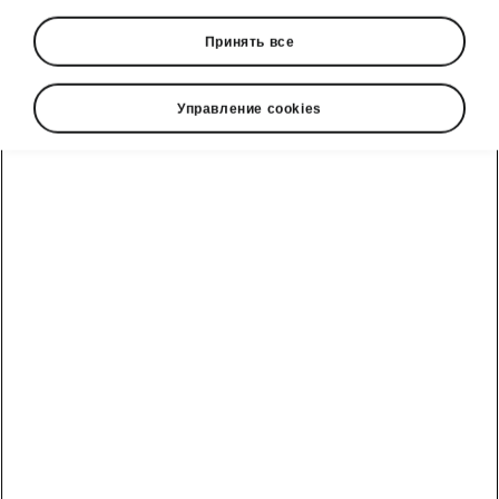
Принять все
Управление cookies
Škoda Kamiq connectivity
State-of-the-art infotainment
systems
The Kamiq offers two types of infotainment
systems, the standard
Škoda
Infotainment