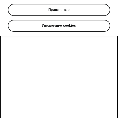
Принять все
Управление cookies
Škoda Kamiq interior
Form follows function
The Škoda Kamiq’s interior echoes the exterior
design and nudges the workmanship of
compact models a step further into the future.
The roomy interior is dominated by a