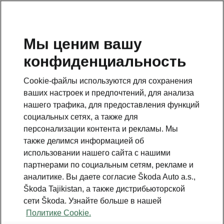
RU
Мы ценим вашу
конфиденциальность
This page is a supplementary page of the opening page.
Click the button to get back.
Cookie-файлы используются для сохранения
ваших настроек и предпочтений, для анализа
Get back to the opening page.
нашего трафика, для предоставления функций
социальных сетях, а также для
персонализации контента и рекламы. Мы
также делимся информацией об
использовании нашего сайта с нашими
партнерами по социальным сетям, рекламе и
аналитике. Вы даете согласие Škoda Auto a.s.,
Škoda Tajikistan, а также дистрибьюторской
сети Škoda. Узнайте больше в нашей
Политике Cookie.