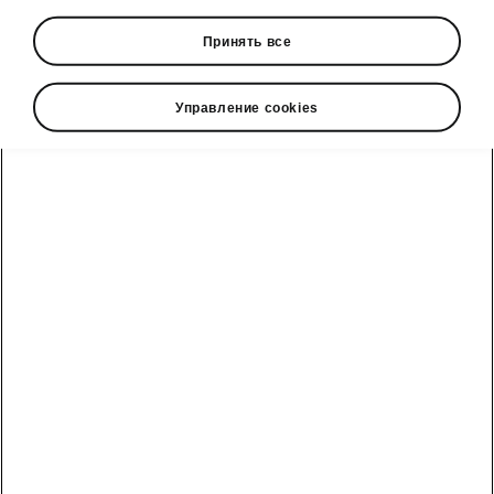
• Front parking sensors
Принять все
• Rear view camera
Управление cookies
Škoda cправочный телефон
Отдел продаж: +992 93 550 66 00 | Сервис: +992 93
550 66 00
Электронная почта
marketing@hakko.tj
WhatsApp
+992 93 550 66 00
Telegram