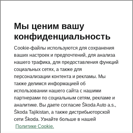
RU
Мы ценим вашу
конфиденциальность
This page is a supplementary page of the opening page.
Click the button to get back.
Cookie-файлы используются для сохранения
ваших настроек и предпочтений, для анализа
Get back to the opening page.
нашего трафика, для предоставления функций
социальных сетях, а также для
персонализации контента и рекламы. Мы
также делимся информацией об
использовании нашего сайта с нашими
партнерами по социальным сетям, рекламе и
аналитике. Вы даете согласие Škoda Auto a.s.,
Škoda Tajikistan, а также дистрибьюторской
сети Škoda. Узнайте больше в нашей
Parking
Политике Cookie.