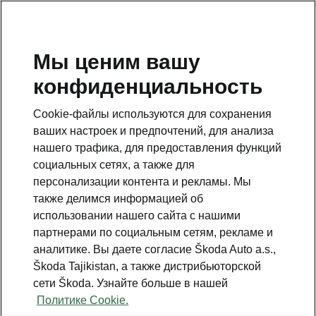
RU
Мы ценим вашу
конфиденциальность
This page is a supplementary page of the opening page.
Click the button to get back.
Cookie-файлы используются для сохранения
ваших настроек и предпочтений, для анализа
Get back to the opening page.
нашего трафика, для предоставления функций
социальных сетях, а также для
персонализации контента и рекламы. Мы
также делимся информацией об
использовании нашего сайта с нашими
партнерами по социальным сетям, рекламе и
аналитике. Вы даете согласие Škoda Auto a.s.,
Škoda Tajikistan, а также дистрибьюторской
сети Škoda. Узнайте больше в нашей
Safety
Политике Cookie.