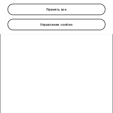
• Crew Protect Assist
Принять все
• Rear side airbags
Управление cookies
Škoda cправочный телефон
Отдел продаж: +992 93 550 66 00 | Сервис: +992 93
550 66 00
Электронная почта
marketing@hakko.tj
WhatsApp
+992 93 550 66 00
Telegram