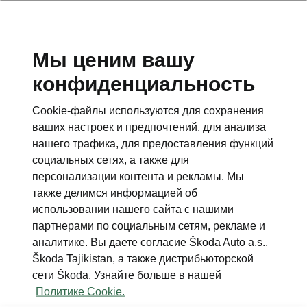
RU
Мы ценим вашу
конфиденциальность
This page is a supplementary page of the opening page.
Click the button to get back.
Cookie-файлы используются для сохранения
ваших настроек и предпочтений, для анализа
Get back to the opening page.
нашего трафика, для предоставления функций
социальных сетях, а также для
персонализации контента и рекламы. Мы
также делимся информацией об
использовании нашего сайта с нашими
партнерами по социальным сетям, рекламе и
аналитике. Вы даете согласие Škoda Auto a.s.,
Škoda Tajikistan, а также дистрибьюторской
сети Škoda. Узнайте больше в нашей
Technology 9,2” Navi Plus
Политике Cookie.