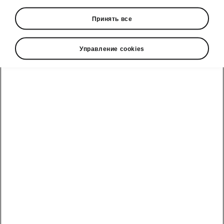
• Navigation
Принять все
• Web radio
• Virtual Cockpit
• Phone Box
Управление cookies
Škoda cправочный телефон
Отдел продаж: +992 93 550 66 00 | Сервис: +992 93
550 66 00
Электронная почта
marketing@hakko.tj
WhatsApp
+992 93 550 66 00