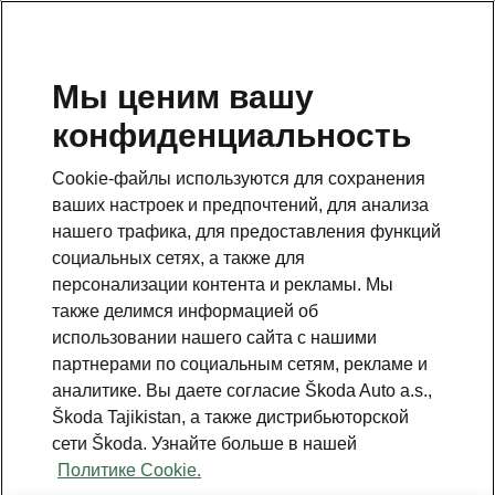
RU
Мы ценим вашу
конфиденциальность
This page is a supplementary page of the opening page.
Click the button to get back.
Cookie-файлы используются для сохранения
ваших настроек и предпочтений, для анализа
Get back to the opening page.
нашего трафика, для предоставления функций
социальных сетях, а также для
персонализации контента и рекламы. Мы
также делимся информацией об
использовании нашего сайта с нашими
партнерами по социальным сетям, рекламе и
аналитике. Вы даете согласие Škoda Auto a.s.,
Škoda Tajikistan, а также дистрибьюторской
сети Škoda. Узнайте больше в нашей
Политике Cookie.