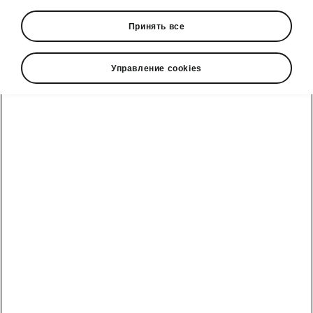
Принять все
Управление cookies
Škoda Karoq clever comfort
Panoramic sunroof
The large optional panoramic sunroof with a
sunshade delivers plenty of daylight into the
interior. The glass is tinted black, so only
a
comfortable amount of light and heat
is