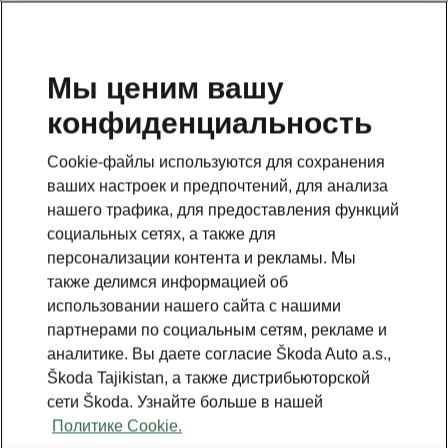
RU
Мы ценим вашу
конфиденциальность
This page is a supplementary page of the opening page.
Click the button to get back.
Cookie-файлы используются для сохранения
ваших настроек и предпочтений, для анализа
Get back to the opening page.
нашего трафика, для предоставления функций
социальных сетях, а также для
персонализации контента и рекламы. Мы
также делимся информацией об
использовании нашего сайта с нашими
партнерами по социальным сетям, рекламе и
аналитике. Вы даете согласие Škoda Auto a.s.,
Škoda Tajikistan, а также дистрибьюторской
сети Škoda. Узнайте больше в нашей
Политике Cookie.