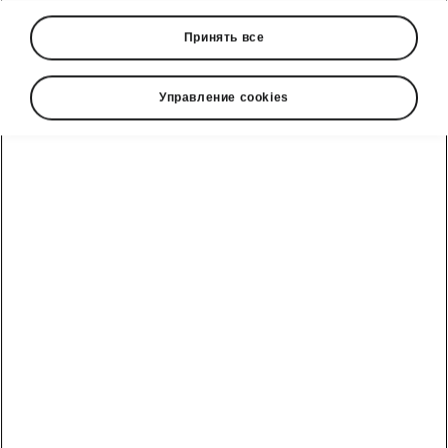
Принять все
Управление cookies
Škoda Karoq connectivity
Škoda Connect
Škoda Connect clusters together a set of online
services divided into
logical theme-based
packages
. Whether you want to expand the
capabilities of the infotainment system, make it