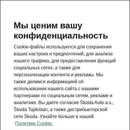
RU
Мы ценим вашу
конфиденциальность
This page is a supplementary page of the opening page.
Click the button to get back.
Cookie-файлы используются для сохранения
ваших настроек и предпочтений, для анализа
Get back to the opening page.
нашего трафика, для предоставления функций
социальных сетях, а также для
персонализации контента и рекламы. Мы
также делимся информацией об
использовании нашего сайта с нашими
партнерами по социальным сетям, рекламе и
аналитике. Вы даете согласие Škoda Auto a.s.,
Škoda Tajikistan, а также дистрибьюторской
сети Škoda. Узнайте больше в нашей
Политике Cookie.