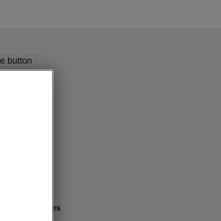
e button
ff-road features