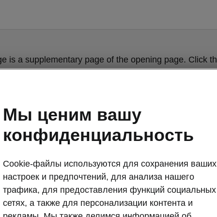
ge is a supplementary page of the opening page. Click th
to get back.
Get back to the opening page.
Мы ценим вашу
конфиденциальность
Cookie-файлы используются для сохранения ваших
настроек и предпочтений, для анализа нашего
трафика, для предоставления функций социальных
сетях, а также для персонализации контента и
Škoda Karoq o
рекламы. Мы также делимся информацией об