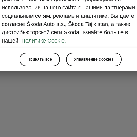
Ability 
использовании нашего сайта с нашими партнерами 
социальным сетям, рекламе и аналитике. Вы даете
When you drive
согласие Škoda Auto a.s., Škoda Tajikistan, а также
a place to par
дистрибьюторской сети Škoda. Узнайте больше в
clearance, int
нашей
Политике Cookie.
and set of elec
Karoq will tak
Принять все
Управление cookies