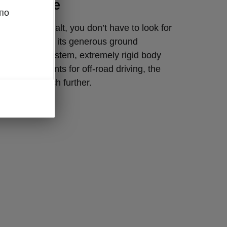
to explore
по
 off the asphalt, you don’t have to look for
k the car. With its generous ground
elligent 4×4 system, extremely rigid body
tronic assistants for off-road driving, the
e you that much further.