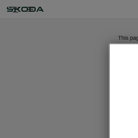
RU
This pa