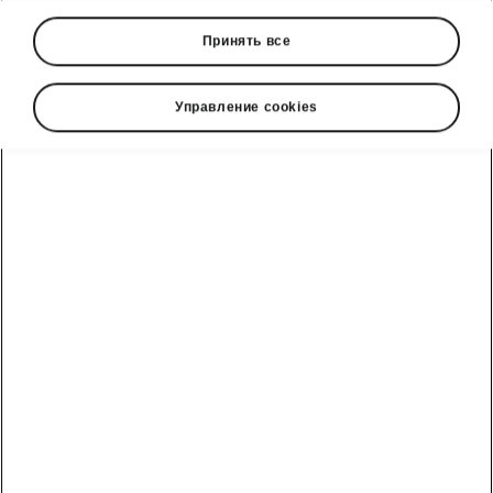
Принять все
Управление cookies
Škoda Karoq safety assists
Front Assist with Predictive
Pedestrian Protection
The Front Assist is a
collision-alert safety
system
. Faced with an unavoidable collision, it