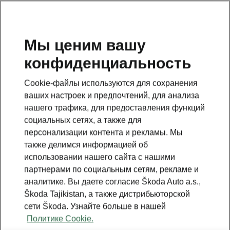
RU
Мы ценим вашу
конфиденциальность
This page is a supplementary page of the opening page.
Click the button to get back.
Cookie-файлы используются для сохранения
ваших настроек и предпочтений, для анализа
Get back to the opening page.
нашего трафика, для предоставления функций
социальных сетях, а также для
персонализации контента и рекламы. Мы
также делимся информацией об
использовании нашего сайта с нашими
партнерами по социальным сетям, рекламе и
аналитике. Вы даете согласие Škoda Auto a.s.,
Škoda Tajikistan, а также дистрибьюторской
сети Škoda. Узнайте больше в нашей
Политике Cookie.