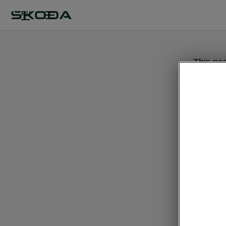
RU
This pa