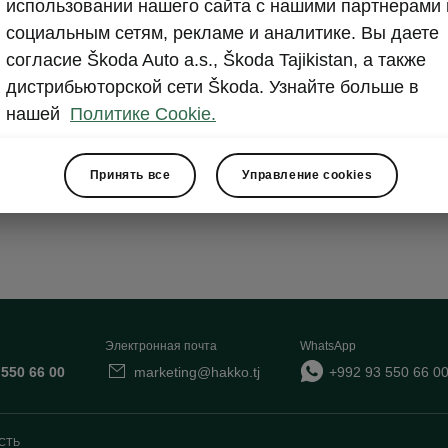
использовании нашего сайта с нашими партнерами 
социальным сетям, рекламе и аналитике. Вы даете
hnology 9,2” Navi
согласие Škoda Auto a.s., Škoda Tajikistan, а также
дистрибьюторской сети Škoda. Узнайте больше в
нашей
Политике Cookie.
tion
dio
Принять все
Управление cookies
Электронная почта
WhatsApp
 550 66 00
marketing@hakko.tj
+992 93 550 66 0
СТЬ