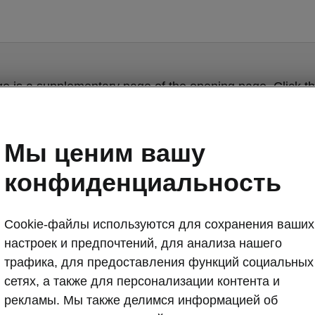
ge is a supplementary page of the opening page. Click th
to get back.
Мы ценим вашу
Get back to the opening page.
конфиденциальность
Cookie-файлы используются для сохранения ваших
настроек и предпочтений, для анализа нашего
трафика, для предоставления функций социальных
сетях, а также для персонализации контента и
рекламы. Мы также делимся информацией об