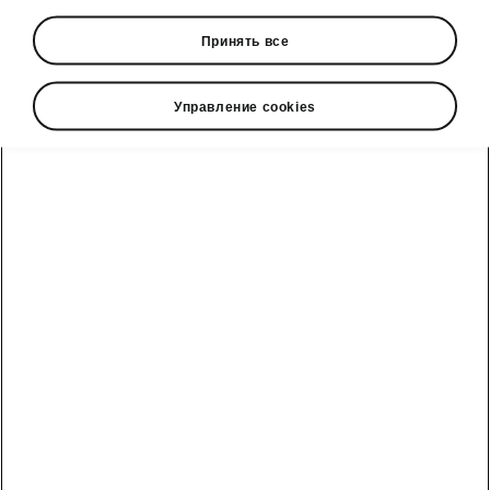
• Navigation
Принять все
• Web radio
• Virtual Cockpit
• Phone Box
Управление cookies
Škoda cправочный телефон
Отдел продаж: +992 93 550 66 00 | Сервис: +992 93
550 66 00
Электронная почта
marketing@hakko.tj
WhatsApp
+992 93 550 66 00