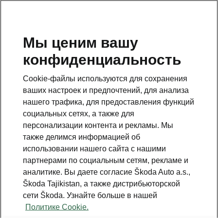
RU
Мы ценим вашу
конфиденциальность
This page is a supplementary page of the opening page.
Click the button to get back.
Cookie-файлы используются для сохранения
ваших настроек и предпочтений, для анализа
Get back to the opening page.
нашего трафика, для предоставления функций
социальных сетях, а также для
персонализации контента и рекламы. Мы
также делимся информацией об
использовании нашего сайта с нашими
партнерами по социальным сетям, рекламе и
аналитике. Вы даете согласие Škoda Auto a.s.,
Škoda Tajikistan, а также дистрибьюторской
сети Škoda. Узнайте больше в нашей
Technology 9,2” Navi Plus
Политике Cookie.