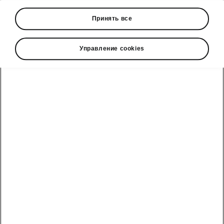
• Lane Assist
Принять все
• HOD steering wheel
• Adaptive/Predictive Cruise Control
• Traffic Sign Recognition
Управление cookies
• Side Assist
• USB-C in the rear-view mirror
Škoda cправочный телефон
Отдел продаж: +992 93 550 66 00 | Сервис: +992 93
550 66 00
Электронная почта
marketing@hakko.tj