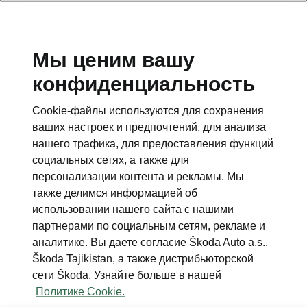
RU
Мы ценим вашу
конфиденциальность
This page is a supplementary page of the opening page.
Click the button to get back.
Cookie-файлы используются для сохранения
ваших настроек и предпочтений, для анализа
Get back to the opening page.
нашего трафика, для предоставления функций
социальных сетях, а также для
персонализации контента и рекламы. Мы
также делимся информацией об
использовании нашего сайта с нашими
партнерами по социальным сетям, рекламе и
аналитике. Вы даете согласие Škoda Auto a.s.,
Škoda Tajikistan, а также дистрибьюторской
сети Škoda. Узнайте больше в нашей
Travel Assist
Политике Cookie.