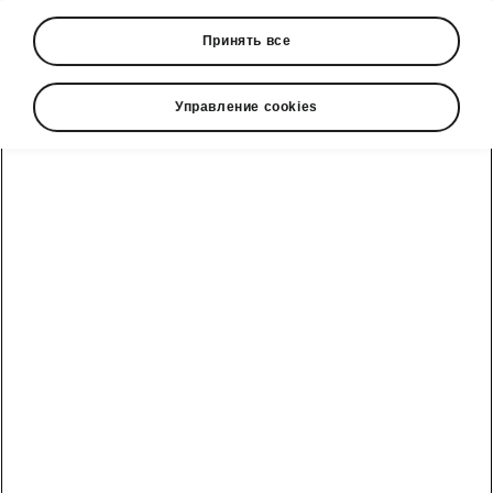
Принять все
Управление cookies
Škoda Karoq Sportline interior
A safe space
You can enjoy a spacious and comfortable
interior in all our interiors. The Karoq
Sportline’s ’s interior is predominantly black,
enhancing the dynamic driving experience
.