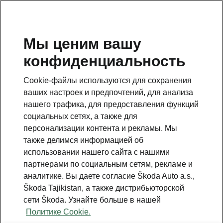
RU
Мы ценим вашу
конфиденциальность
This page is a supplementary page of the opening page.
Click the button to get back.
Cookie-файлы используются для сохранения
ваших настроек и предпочтений, для анализа
Get back to the opening page.
нашего трафика, для предоставления функций
социальных сетях, а также для
персонализации контента и рекламы. Мы
также делимся информацией об
использовании нашего сайта с нашими
партнерами по социальным сетям, рекламе и
аналитике. Вы даете согласие Škoda Auto a.s.,
Škoda Tajikistan, а также дистрибьюторской
сети Škoda. Узнайте больше в нашей
Политике Cookie.