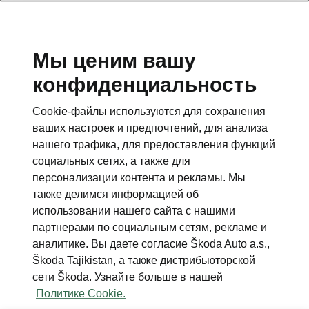
RU
Мы ценим вашу
конфиденциальность
This page is a supplementary page of the opening page.
Click the button to get back.
Cookie-файлы используются для сохранения
ваших настроек и предпочтений, для анализа
Get back to the opening page.
нашего трафика, для предоставления функций
социальных сетях, а также для
персонализации контента и рекламы. Мы
также делимся информацией об
использовании нашего сайта с нашими
Best value for money
партнерами по социальным сетям, рекламе и
Karoq Sportline price list
аналитике. Вы даете согласие Škoda Auto a.s.,
Škoda Tajikistan, а также дистрибьюторской
Все двигатели
сети Škoda. Узнайте больше в нашей
Политике Cookie.