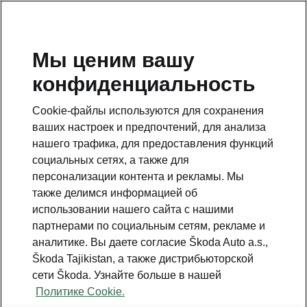
RU
Мы ценим вашу
конфиденциальность
This page is a supplementary page of the opening page.
Click the button to get back.
Cookie-файлы используются для сохранения
ваших настроек и предпочтений, для анализа
Get back to the opening page.
нашего трафика, для предоставления функций
социальных сетях, а также для
персонализации контента и рекламы. Мы
также делимся информацией об
использовании нашего сайта с нашими
Engine comparison
партнерами по социальным сетям, рекламе и
Škoda Kodiaq Sportline
аналитике. Вы даете согласие Škoda Auto a.s.,
Škoda Tajikistan, а также дистрибьюторской
сети Škoda. Узнайте больше в нашей
Our company’s strategy is to offer cars that are as environmentally
Политике Cookie.
friendly as possible.