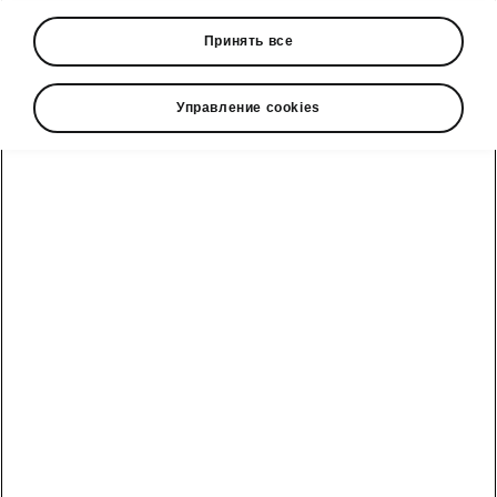
Принять все
Škoda cправочный телефон
Управление cookies
Отдел продаж: +992 93 550 66 00 | Сервис: +992 93
550 66 00
Электронная почта
marketing@hakko.tj
WhatsApp
+992 93 550 66 00
Telegram
+992 93 550 66 00