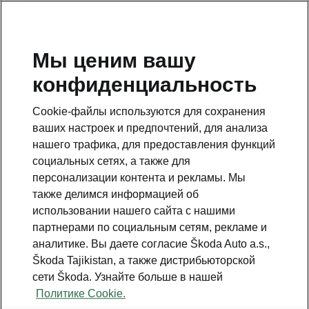
RU
Мы ценим вашу
конфиденциальность
This page is a supplementary page of the opening page.
Click the button to get back.
Cookie-файлы используются для сохранения
ваших настроек и предпочтений, для анализа
Get back to the opening page.
нашего трафика, для предоставления функций
социальных сетях, а также для
персонализации контента и рекламы. Мы
также делимся информацией об
использовании нашего сайта с нашими
партнерами по социальным сетям, рекламе и
аналитике. Вы даете согласие Škoda Auto a.s.,
Škoda Tajikistan, а также дистрибьюторской
сети Škoda. Узнайте больше в нашей
Free options
Политике Cookie.