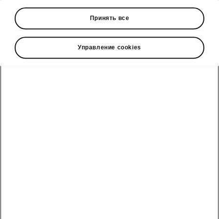
• Panoramic sunroof
Принять все
Управление cookies
• Variable boot floor